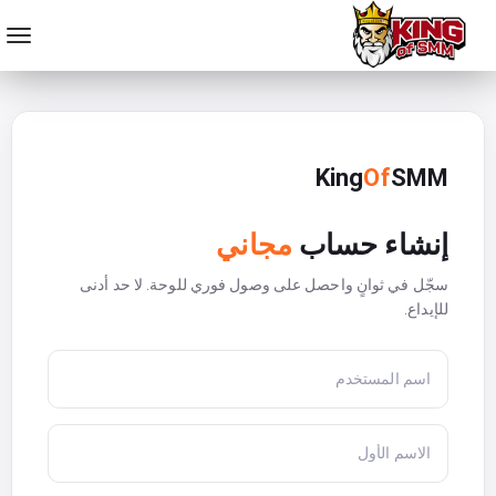
ت
ب
د
ي
ل
ا
King
Of
SMM
ل
ت
إنشاء حساب
مجاني
ن
ق
سجّل في ثوانٍ واحصل على وصول فوري للوحة. لا حد أدنى
ل
للإيداع.